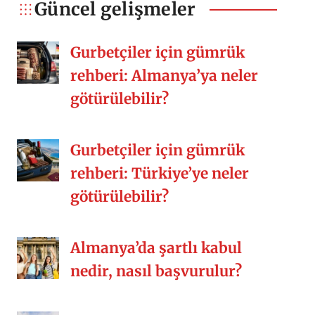
kalıyor. O güzel arkadaşlıklar,
Güncel gelişmeler
kalabalık sofralar, misafirperverlik,
samimiyet, yemek kültürü vs. Siz nasıl
Gurbetçiler için gümrük
[…]
rehberi: Almanya’ya neler
götürülebilir?
Gurbetçiler için gümrük
rehberi: Türkiye’ye neler
götürülebilir?
Almanya’da şartlı kabul
nedir, nasıl başvurulur?