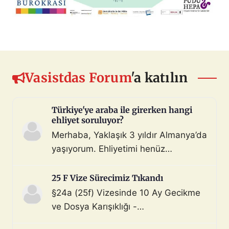
Vasistdas Forum
'a katılın
Türkiye'ye araba ile girerken hangi
ehliyet soruluyor?
Merhaba, Yaklaşık 3 yıldır Almanya’da
yaşıyorum. Ehliyetimi henüz
değiştirmedim (biliyorum, bunu
çoktan halletmem gerekiyordu ama
25 F Vize Sürecimiz Tıkandı
maalesef yapmadım). Diyelim ki bir
§24a (25f) Vizesinde 10 Ay Gecikme
araç satın aldım ve gerekli tüm
ve Dosya Karışıklığı -
belgeleri de aldım. Bu araçla, geçerli
Mahnung/Avukat Gerekli mi?