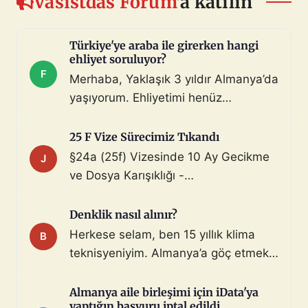
Vasistdas Forum
'a katılın
Türkiye'ye araba ile girerken hangi
ehliyet soruluyor?
F
Merhaba, Yaklaşık 3 yıldır Almanya’da
yaşıyorum. Ehliyetimi henüz
değiştirmedim (biliyorum, bunu
çoktan halletmem gerekiyordu ama
25 F Vize Sürecimiz Tıkandı
maalesef yapmadım). Diyelim ki bir
§24a (25f) Vizesinde 10 Ay Gecikme
J
araç satın aldım ve gerekli tüm
ve Dosya Karışıklığı -
belgeleri de aldım. Bu araçla, geçerli
Mahnung/Avukat Gerekli mi?
ehliyeti olan biri aracı kullanarak beni
Merhaba, §24a BeschV (Profesyonel
Denklik nasıl alınır?
Türkiye sınır […]
Sürücü) vize sürecimizde 10 ayı
Herkese selam, ben 15 yıllık klima
B
geride bıraktık ve çıkmaza girdik.
teknisyeniyim. Almanya’a göç etmek
Görüşlerinize ihtiyacımız var: Sürecin
istiyorum. Denklik için tüm evraklarımı
Özeti: Başvuru: 29.08.2025 (İstanbul
topladım ve yeminli almanca tercüme
Almanya aile birleşimi için iData'ya
iDATA - Aile dahil). Dosyada […]
yaptığın başvuru iptal edildi