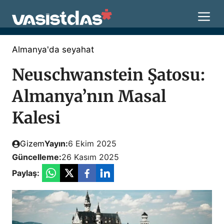
İçeriğe
M
atla
Almanya'da seyahat
Neuschwanstein Şatosu:
Almanya’nın Masal
Kalesi
Gizem
Yayın:
6 Ekim 2025
Güncelleme:
26 Kasım 2025
Paylaş: