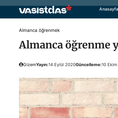
İçeriğe
Anasayf
atla
Almanca öğrenmek
Almanca öğrenme y
Gizem
Yayın:
14 Eylül 2020
Güncelleme:
10 Ekim