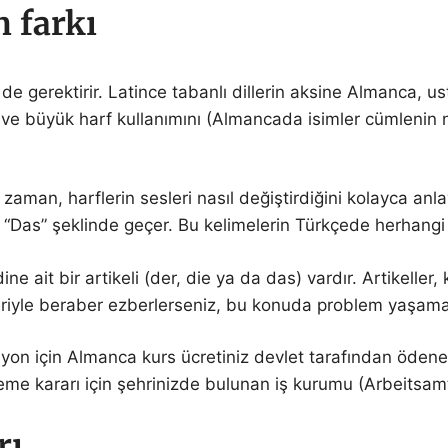
 farkı
de gerektirir. Latince tabanlı dillerin aksine Almanca, u
ve büyük harf kullanımını (Almancada isimler cümlenin n
aman, harflerin sesleri nasıl değiştirdiğini kolayca anlay
 ve “Das” şeklinde geçer. Bu kelimelerin Türkçede herhangi 
e ait bir artikeli (der, die ya da das) vardır. Artikeller, 
leriyle beraber ezberlerseniz, bu konuda problem yaşama
yon için Almanca kurs ücretiniz devlet tarafından öden
me kararı için şehrinizde bulunan iş kurumu (Arbeitsamt) i
rı