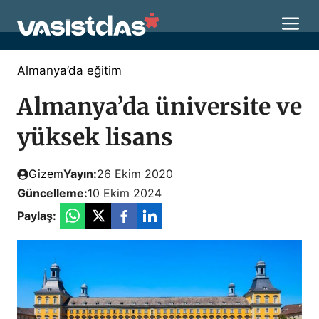
İçeriğe
M
atla
Almanya’da eğitim
Almanya’da üniversite ve
yüksek lisans
Gizem
Yayın:
26 Ekim 2020
Güncelleme:
10 Ekim 2024
Paylaş: