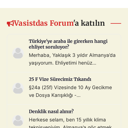
Vasistdas Forum
'a katılın
Türkiye'ye araba ile girerken hangi
ehliyet soruluyor?
Merhaba, Yaklaşık 3 yıldır Almanya’da
yaşıyorum. Ehliyetimi henüz
değiştirmedim (biliyorum, bunu
çoktan halletmem gerekiyordu ama
25 F Vize Sürecimiz Tıkandı
maalesef yapmadım). Diyelim ki bir
§24a (25f) Vizesinde 10 Ay Gecikme
araç satın aldım ve gerekli tüm
ve Dosya Karışıklığı -
belgeleri de aldım. Bu araçla, geçerli
Mahnung/Avukat Gerekli mi?
ehliyeti olan biri aracı kullanarak beni
Merhaba, §24a BeschV (Profesyonel
Denklik nasıl alınır?
Türkiye sınır […]
Sürücü) vize sürecimizde 10 ayı
Herkese selam, ben 15 yıllık klima
geride bıraktık ve çıkmaza girdik.
teknisyeniyim. Almanya’a göç etmek