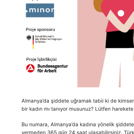
Almanya’da şiddete uğramak tabii ki de kimse
bir kadın mı tanıyor musunuz? Lütfen harekete
Bu numara, Almanya’da kadına yönelik şiddete ka
vermeden 365 gün 24 saat ulaşabilirsiniz. Türk