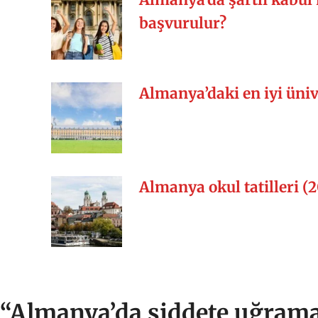
başvurulur?
Almanya’daki en iyi üniv
Almanya okul tatilleri (
“Almanya’da şiddete uğram