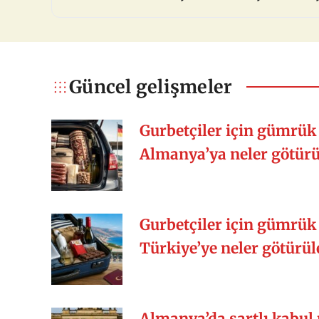
samimiyet, yemek kültürü vs. Siz nası
Güncel gelişmeler
Gurbetçiler için gümrük 
Almanya’ya neler götürül
Gurbetçiler için gümrük 
Türkiye’ye neler götürüle
Almanya’da şartlı kabul 