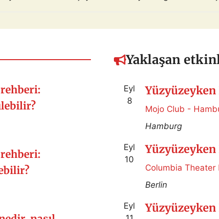
l […]
Yaklaşan etkinl
rehberi:
Eyl
Yüzyüzeyken 
8
ebilir?
Mojo Club - Hamb
Hamburg
Eyl
Yüzyüzeyken 
rehberi:
10
Columbia Theater 
bilir?
Berlin
Eyl
Yüzyüzeyken 
nedir, nasıl
11