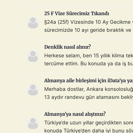
beni Türkiye sınır […]
25 F Vize Sürecimiz Tıkandı
§24a (25f) Vizesinde 10 Ay Gecikme 
sürecimizde 10 ayı geride bıraktık ve
Aile dahil). Dosyada […]
Denklik nasıl alınır?
Herkese selam, ben 15 yıllık klima te
tercüme ettim. Bu konuda ya da iş bu
Almanya aile birleşimi için iData'ya ya
Merhaba dostlar, Ankara konsolosluğu 
13 aydır randevu gün atamasını bekli
şoka uğradım. Hiçbir sebep […]
Almanya'ya nasıl alıştınız?
Türkiye’de uzun yıllar geçirdikten so
konuda Türkiye’den daha iyi bunu söyle