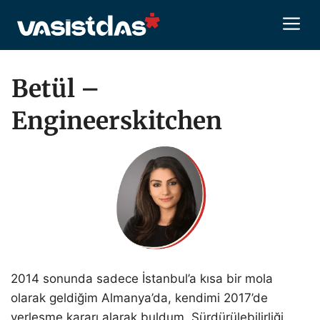
İçeriğe
M
atla
Betül –
Engineerskitchen
2014 sonunda sadece İstanbul’a kısa bir mola
olarak geldiğim Almanya’da, kendimi 2017’de
yerleşme kararı alarak buldum. Sürdürülebilirliği