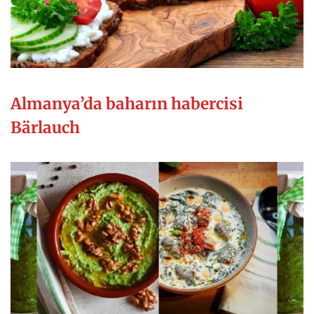
Almanya’da baharın habercisi
Bärlauch