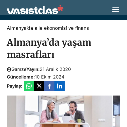
İçeriğe
M
atla
Almanya’da aile ekonomisi ve finans
Almanya’da yaşam
masrafları
Gamze
Yayın:
21 Aralık 2020
Güncelleme:
10 Ekim 2024
Paylaş: