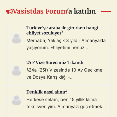
Vasistdas Forum
'a katılın
Türkiye'ye araba ile girerken hangi
ehliyet soruluyor?
Merhaba, Yaklaşık 3 yıldır Almanya’da
yaşıyorum. Ehliyetimi henüz
değiştirmedim (biliyorum, bunu
çoktan halletmem gerekiyordu ama
25 F Vize Sürecimiz Tıkandı
maalesef yapmadım). Diyelim ki bir
§24a (25f) Vizesinde 10 Ay Gecikme
araç satın aldım ve gerekli tüm
ve Dosya Karışıklığı -
belgeleri de aldım. Bu araçla, geçerli
Mahnung/Avukat Gerekli mi?
ehliyeti olan biri aracı kullanarak beni
Merhaba, §24a BeschV (Profesyonel
Denklik nasıl alınır?
Türkiye sınır […]
Sürücü) vize sürecimizde 10 ayı
Herkese selam, ben 15 yıllık klima
geride bıraktık ve çıkmaza girdik.
teknisyeniyim. Almanya’a göç etmek
Görüşlerinize ihtiyacımız var: Sürecin
istiyorum. Denklik için tüm evraklarımı