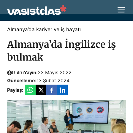
İçeriğe
M
atla
Almanya’da kariyer ve iş hayatı
Almanya’da İngilizce iş
bulmak
Gülru
Yayın:
23 Mayıs 2022
Güncelleme:
13 Şubat 2024
Paylaş: