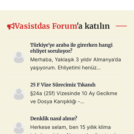
Vasistdas Forum
'a katılın
Türkiye'ye araba ile girerken hangi
ehliyet soruluyor?
Merhaba, Yaklaşık 3 yıldır Almanya’da
yaşıyorum. Ehliyetimi henüz
değiştirmedim (biliyorum, bunu
çoktan halletmem gerekiyordu ama
25 F Vize Sürecimiz Tıkandı
maalesef yapmadım). Diyelim ki bir
§24a (25f) Vizesinde 10 Ay Gecikme
araç satın aldım ve gerekli tüm
ve Dosya Karışıklığı -
belgeleri de aldım. Bu araçla, geçerli
Mahnung/Avukat Gerekli mi?
ehliyeti olan biri aracı kullanarak beni
Merhaba, §24a BeschV (Profesyonel
Denklik nasıl alınır?
Türkiye sınır […]
Sürücü) vize sürecimizde 10 ayı
Herkese selam, ben 15 yıllık klima
geride bıraktık ve çıkmaza girdik.