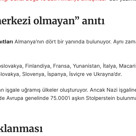
erkezi olmayan” anıtı
ıtları
Almanya’nın dört bir yanında bulunuyor. Aynı z
koslovakya, Finlandiya, Fransa, Yunanistan, İtalya, Maca
ovakya, Slovenya, İspanya, İsviçre ve Ukrayna’dır.
an işgale uğramış ülkeler oluşturuyor. Ancak Nazi işgali
e Avrupa genelinde 75.000’i aşkın Stolperstein bulunmak
aklanması