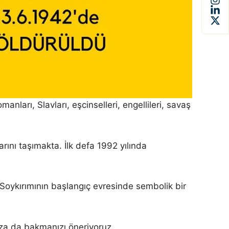
ları, Slavları, eşcinselleri, engellileri, savaş
rını taşımakta. İlk defa 1992 yılında
i Soykırımının başlangıç evresinde sembolik bir
ıza da bakmanızı öneriyoruz.