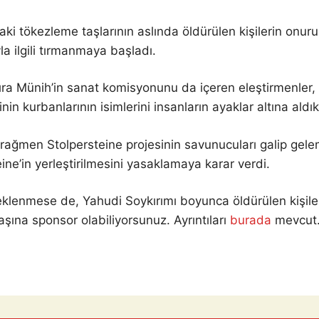
aki tökezleme taşlarının aslında öldürülen kişilerin onur
a ilgili tırmanmaya başladı.
ra Münih’in sanat komisyonunu da içeren eleştirmenler, Sto
inin kurbanlarının isimlerini insanların ayaklar altına aldı
rağmen Stolpersteine ​​projesinin savunucuları galip gel
eine’in yerleştirilmesini yasaklamaya karar verdi.
eklenmese de, Yahudi Soykırımı boyunca öldürülen kişi
aşına sponsor olabiliyorsunuz. Ayrıntıları
burada
mevcut