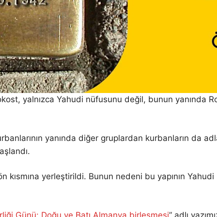
kost, yalnızca Yahudi nüfusunu değil, bunun yanında Roman
rbanlarının yanında diğer gruplardan kurbanların da adla
aşlandı.
n ön kısmına yerleştirildi. Bunun nedeni bu yapının Yahud
rliği Günü: Doğu ve Batı Almanya birleşmesi
” adlı yazım