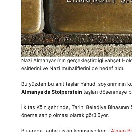
Nazi Almanyası’nın gerçekleştirdiği vahşet Holo
esirlerini ve Nazi muhaliflerini de hedef aldı.
Bu yüzden bu anıt taşlar Yahudi soykırımının ku
Almanya’da Stolperstein
taşları döşenmeye b
İlk taş Köln şehrinde, Tarihi Belediye Binasını
öneme sahip olması olarak görülüyor.
Bu arada tarihe ilişkin konuşuyorken, “
Alman Bi