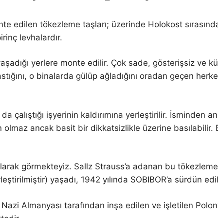
nte edilen tökezleme taşları; üzerinde Holokost sırasında
rinç levhalardır.
 yaşadığı yerlere monte edilir. Çok sade, gösterişsiz ve 
stığını, o binalarda gülüp ağladığını oradan geçen herke
da çalıştığı işyerinin kaldırımına yerleştirilir. İsminden a
n olmaz ancak basit bir dikkatsizlikle üzerine basılabilir
olarak görmekteyiz. Sallz Strauss’a adanan bu tökezlem
leştirilmiştir) yaşadı, 1942 yılında SOBIBOR’a sürdün edi
ak Nazi Almanyası tarafından inşa edilen ve işletilen Pol