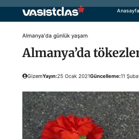
İçeriğe
Anasayf
atla
Almanya'da günlük yaşam
Almanya’da tökezlem
Gizem
Yayın:
25 Ocak 2021
Güncelleme:
11 Şuba