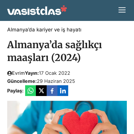
İçeriğe
M
atla
Almanya’da kariyer ve iş hayatı
Almanya’da sağlıkçı
maaşları (2024)
Evrim
Yayın:
17 Ocak 2022
Güncelleme:
29 Haziran 2025
Paylaş: