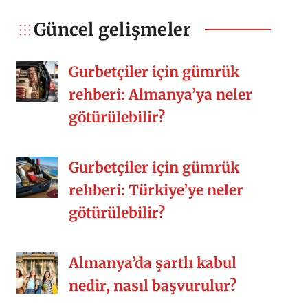
söyleyebilirim ama bir şeyler eksik
kalıyor. O güzel arkadaşlıklar,
Güncel gelişmeler
kalabalık sofralar, misafirperverlik,
samimiyet, yemek kültürü vs. Siz nasıl
Gurbetçiler için gümrük
[…]
rehberi: Almanya’ya neler
götürülebilir?
Gurbetçiler için gümrük
rehberi: Türkiye’ye neler
götürülebilir?
Almanya’da şartlı kabul
nedir, nasıl başvurulur?