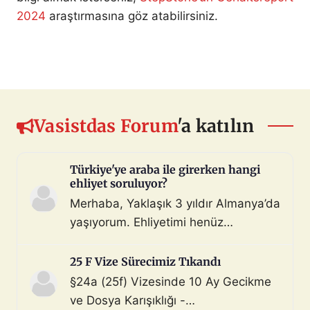
2024
araştırmasına göz atabilirsiniz.
Vasistdas Forum
'a katılın
Türkiye'ye araba ile girerken hangi
ehliyet soruluyor?
Merhaba, Yaklaşık 3 yıldır Almanya’da
yaşıyorum. Ehliyetimi henüz
değiştirmedim (biliyorum, bunu
çoktan halletmem gerekiyordu ama
25 F Vize Sürecimiz Tıkandı
maalesef yapmadım). Diyelim ki bir
§24a (25f) Vizesinde 10 Ay Gecikme
araç satın aldım ve gerekli tüm
ve Dosya Karışıklığı -