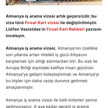
Almanya iş arama vizesi artık geçersizdir, bu
vize türü
Fırsat Kart vizesi
ile değiştirilmiştir.
Lütfen Vasistdas’ın
Fırsat Kart Rehberi
yazısını
inceleyin.
Almanya iş arama vizesi
, Almanya’nın özellikle
son yıllarda artan nitelikli iş gücü ihtiyacını
karşılamak için attığı adımlardan biri. Bu vize ile
Avrupa Birliği dışındaki kalifiye insan gücünün
Almanya’ya gelişini kolaylaştırmak ve Almanya’yı
bu kişiler için daha cazip duruma getirmek
amaçlanmıştır.
Almanya iş arama vizesi ile belli kriterleri yerine
getiriyorsanız, 6 aya kadar geçerli iş arama