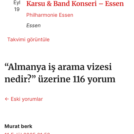
Eyl
Karsu & Band Konseri – Essen
19
Philharmonie Essen
Essen
Takvimi görüntüle
“Almanya iş arama vizesi
nedir?” üzerine 116 yorum
Yorum
← Eski yorumlar
dolaşımı
Murat berk