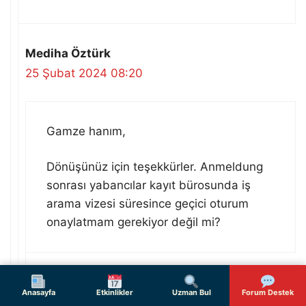
Mediha Öztürk
25 Şubat 2024 08:20
Gamze hanım,
Dönüşünüz için teşekkürler. Anmeldung
sonrası yabancılar kayıt bürosunda iş
arama vizesi süresince geçici oturum
onaylatmam gerekiyor değil mi?
Gamze
Anasayfa
Etkinlikler
Uzman Bul
Forum Destek
25 Şubat 2024 08:25