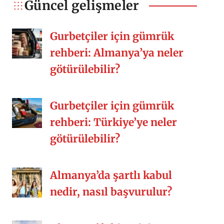
kalıyor. O güzel arkadaşlıklar,
Güncel gelişmeler
kalabalık sofralar, misafirperverlik,
samimiyet, yemek kültürü vs. Siz nasıl
Gurbetçiler için gümrük
[…]
rehberi: Almanya’ya neler
götürülebilir?
Gurbetçiler için gümrük
rehberi: Türkiye’ye neler
götürülebilir?
Almanya’da şartlı kabul
nedir, nasıl başvurulur?