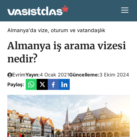
İçeriğe
M
atla
Almanya'da vize, oturum ve vatandaşlık
Almanya iş arama vizesi
nedir?
Evrim
Yayın:
4 Ocak 2021
Güncelleme:
3 Ekim 2024
Paylaş: