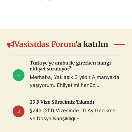
Vasistdas Forum
'a katılın
Türkiye'ye araba ile girerken hangi
ehliyet soruluyor?
F
Merhaba, Yaklaşık 3 yıldır Almanya’da
yaşıyorum. Ehliyetimi henüz
değiştirmedim (biliyorum, bunu
çoktan halletmem gerekiyordu ama
25 F Vize Sürecimiz Tıkandı
maalesef yapmadım). Diyelim ki bir
§24a (25f) Vizesinde 10 Ay Gecikme
J
araç satın aldım ve gerekli tüm
ve Dosya Karışıklığı -
belgeleri de aldım. Bu araçla, geçerli
Mahnung/Avukat Gerekli mi?