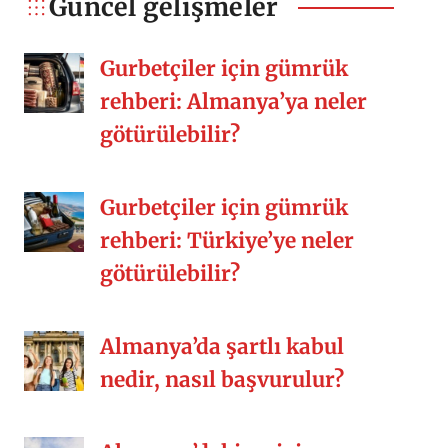
Güncel gelişmeler
kalabalık sofralar, misafirperverlik,
samimiyet, yemek kültürü vs. Siz nasıl
Gurbetçiler için gümrük
[…]
rehberi: Almanya’ya neler
götürülebilir?
Gurbetçiler için gümrük
rehberi: Türkiye’ye neler
götürülebilir?
Almanya’da şartlı kabul
nedir, nasıl başvurulur?