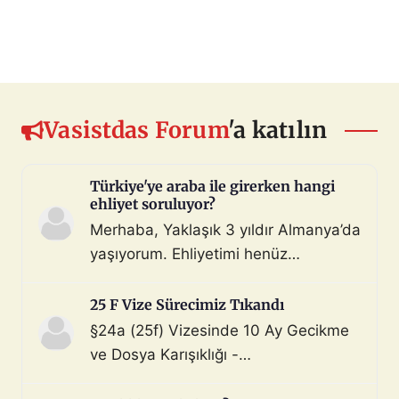
Vasistdas Forum
'a katılın
Türkiye'ye araba ile girerken hangi
ehliyet soruluyor?
Merhaba, Yaklaşık 3 yıldır Almanya’da
yaşıyorum. Ehliyetimi henüz
değiştirmedim (biliyorum, bunu
çoktan halletmem gerekiyordu ama
25 F Vize Sürecimiz Tıkandı
maalesef yapmadım). Diyelim ki bir
§24a (25f) Vizesinde 10 Ay Gecikme
araç satın aldım ve gerekli tüm
ve Dosya Karışıklığı -
belgeleri de aldım. Bu araçla, geçerli
Mahnung/Avukat Gerekli mi?
ehliyeti olan biri aracı kullanarak beni