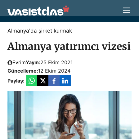
İçeriğe
M
atla
Almanya'da şirket kurmak
Almanya yatırımcı vizesi
Evrim
Yayın:
25 Ekim 2021
Güncelleme:
12 Ekim 2024
Paylaş: