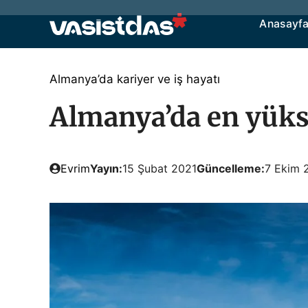
İçeriğe
Anasayf
atla
Almanya’da kariyer ve iş hayatı
Almanya’da en yük
Evrim
Yayın:
15 Şubat 2021
Güncelleme:
7 Ekim 